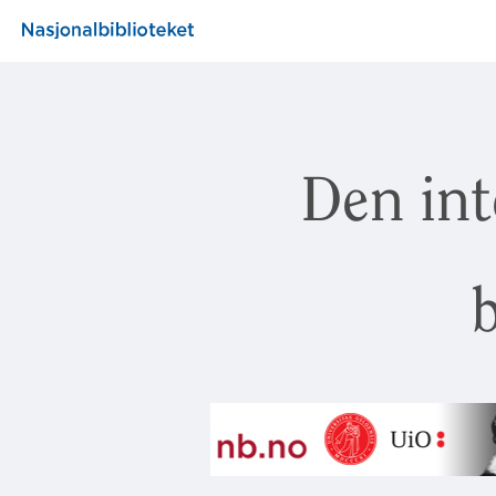
Den int
b