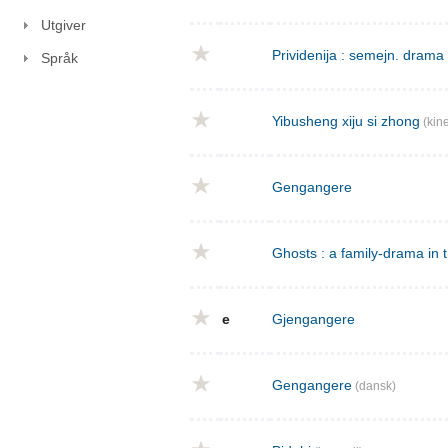
Utgiver
Prividenija : semejn. drama 
Språk
Yibusheng xiju si zhong
(kine
Gengangere
Ghosts : a family-drama in 
e
Gjengangere
Gengangere
(dansk)