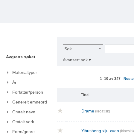
Søk
Avgrens søket
Avansert søk ▾
Materialtyper
Nest
1–10 av 347
År
Forfatter/person
Tittel
Generelt emneord
Drame
(kroatisk)
Omtalt navn
Omtalt verk
Yibusheng xiju xuan
(kinesisk
Form/genre