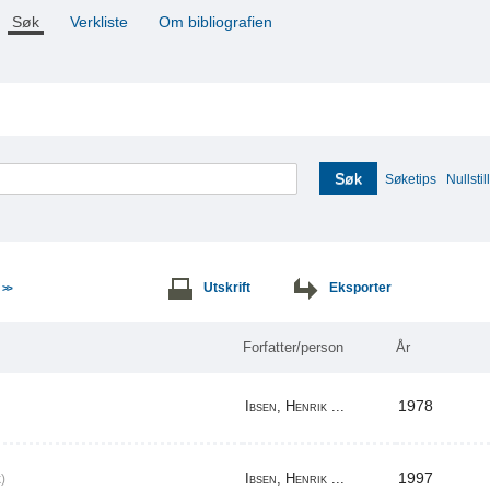
Søk
Verkliste
Om bibliografien
Søk
Søketips
Nullstill
e
Utskrift
Eksporter
>>
Forfatter/person
År
1978
Ibsen, Henrik ...
1997
Ibsen, Henrik ...
)