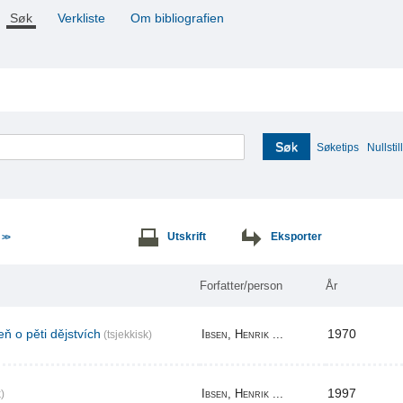
Søk
Verkliste
Om bibliografien
Søk
Søketips
Nullstill
e
Utskrift
Eksporter
>>
Forfatter/person
År
ň o pěti dějstvích
1970
Ibsen, Henrik ...
(tsjekkisk)
1997
Ibsen, Henrik ...
)