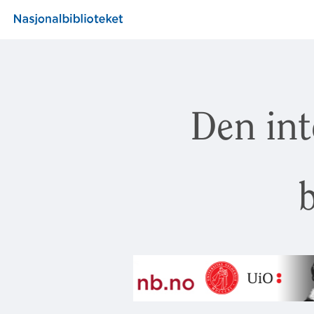
Den int
b