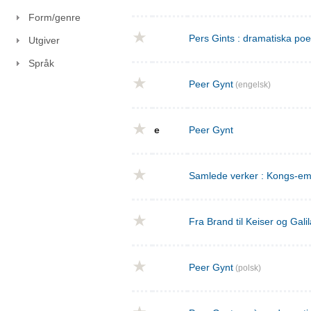
Form/genre
Pers Gints : dramatiska po
Utgiver
Språk
Peer Gynt
(engelsk)
e
Peer Gynt
Samlede verker : Kongs-emn
Fra Brand til Keiser og Gal
Peer Gynt
(polsk)