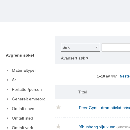
Søk
Avgrens søket
Avansert søk ▾
Materialtyper
Nest
1–10 av 447
År
Forfatter/person
Tittel
Generelt emneord
Peer Gynt : dramatická báse
Omtalt navn
Omtalt sted
Yibusheng xiju xuan
(kinesisk
Omtalt verk