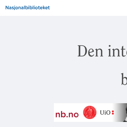
Den int
b