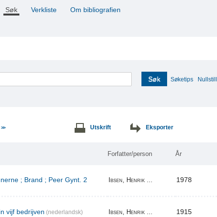
Søk
Verkliste
Om bibliografien
Søk
Søketips
Nullstill
e
Utskrift
Eksporter
>>
Forfatter/person
År
erne ; Brand ; Peer Gynt. 2
1978
Ibsen, Henrik ...
n vijf bedrijven
1915
Ibsen, Henrik ...
(nederlandsk)