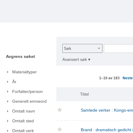
Søk
Avgrens søket
Avansert søk ▾
Materialtyper
Nest
1–10 av 183
År
Forfatter/person
Tittel
Generelt emneord
Samlede verker : Kongs-emn
Omtalt navn
Omtalt sted
Brand : dramatisch gedicht i
Omtalt verk