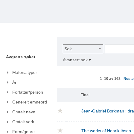
Søk
Avgrens søket
Avansert søk ▾
Materialtyper
Nest
1–10 av 162
År
Forfatter/person
Tittel
Generelt emneord
Jean-Gabriel Borkman : dr
Omtalt navn
Omtalt verk
The works of Henrik Ibsen : 
Form/genre