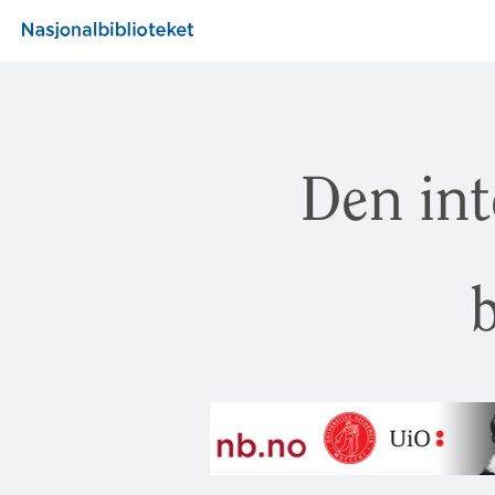
Den int
b