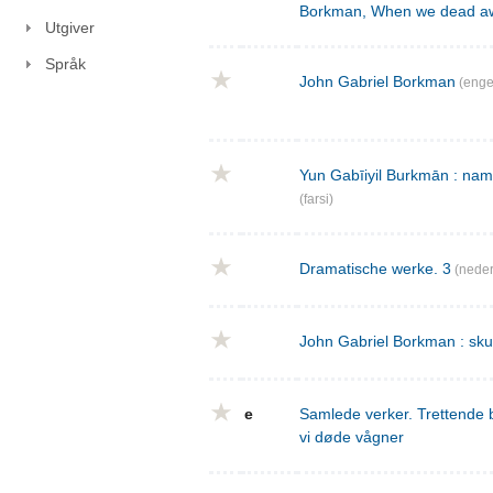
Borkman, When we dead a
Utgiver
Språk
John Gabriel Borkman
(enge
Yun Gabīiyil Burkmān : nama
(farsi)
Dramatische werke. 3
(neder
John Gabriel Borkman : skues
e
Samlede verker. Trettende 
vi døde vågner