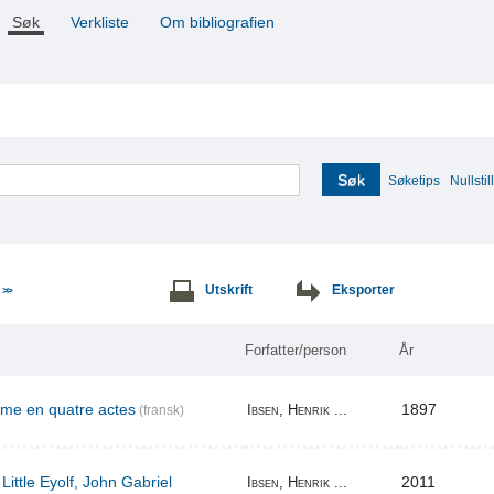
Søk
Verkliste
Om bibliografien
Søk
Søketips
Nullstill
e
Utskrift
Eksporter
>>
Forfatter/person
År
ame en quatre actes
1897
Ibsen, Henrik ...
(fransk)
Little Eyolf, John Gabriel
2011
Ibsen, Henrik ...