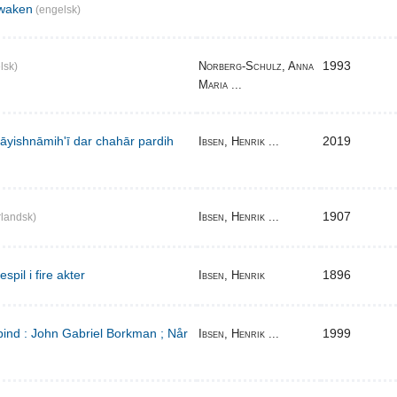
waken
(engelsk)
1993
Norberg-Schulz, Anna
lsk)
Maria ...
̄yishnāmihʹī dar chahār pardih
2019
Ibsen, Henrik ...
1907
Ibsen, Henrik ...
landsk)
pil i fire akter
1896
Ibsen, Henrik
bind : John Gabriel Borkman ; Når
1999
Ibsen, Henrik ...