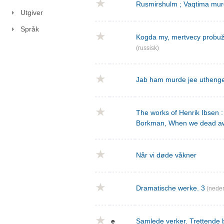
Rusmirshulm ; Vaqtima mur
Utgiver
Språk
Kogda my, mertvecy probužd
(russisk)
Jab ham murde jee utheng
The works of Henrik Ibsen : 
Borkman, When we dead a
Når vi døde våkner
Dramatische werke. 3
(neder
e
Samlede verker. Trettende 