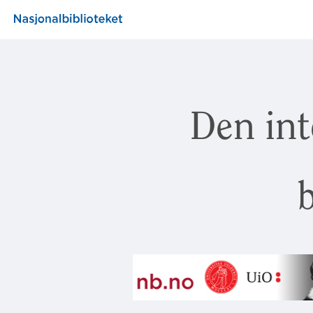
Den int
b