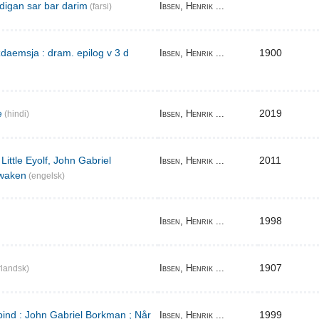
digan sar bar darim
Ibsen, Henrik ...
(farsi)
aemsja : dram. epilog v 3 d
1900
Ibsen, Henrik ...
e
2019
Ibsen, Henrik ...
(hindi)
Little Eyolf, John Gabriel
2011
Ibsen, Henrik ...
waken
(engelsk)
1998
Ibsen, Henrik ...
1907
Ibsen, Henrik ...
landsk)
bind : John Gabriel Borkman ; Når
1999
Ibsen, Henrik ...