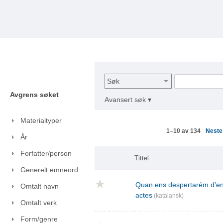
Søk
Avgrens søket
Avansert søk ▾
Materialtyper
Nest
1–10 av 134
År
Forfatter/person
Tittel
Generelt emneord
Quan ens despertarém d'ent
Omtalt navn
actes
(katalansk)
Omtalt verk
Form/genre