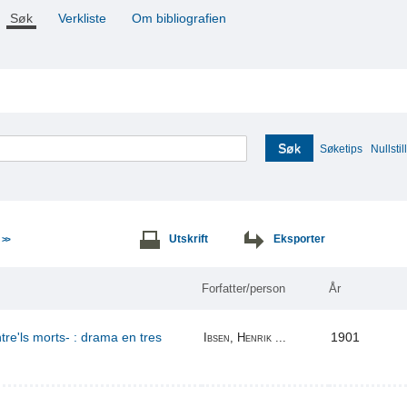
Søk
Verkliste
Om bibliografien
Søk
Søketips
Nullstill
e
Utskrift
Eksporter
>>
Forfatter/person
År
re'ls morts- : drama en tres
1901
Ibsen, Henrik ...