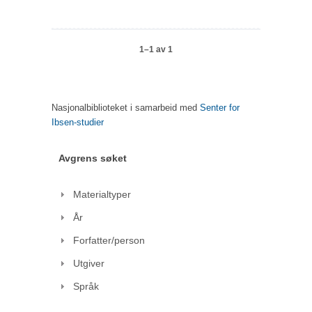
1–1 av 1
Nasjonalbiblioteket i samarbeid med
Senter for
Ibsen-studier
Avgrens søket
Materialtyper
År
Forfatter/person
Utgiver
Språk