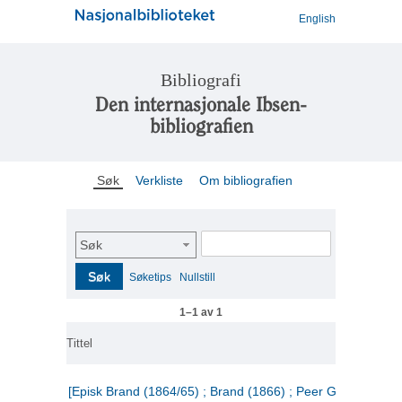
English
Bibliografi
Den internasjonale Ibsen-
bibliografien
Søk
Verkliste
Om bibliografien
Søk
Søk
Søketips
Nullstill
1–1 av 1
Tittel
[Episk Brand (1864/65) ; Brand (1866) ; Peer Gynt (1867)]