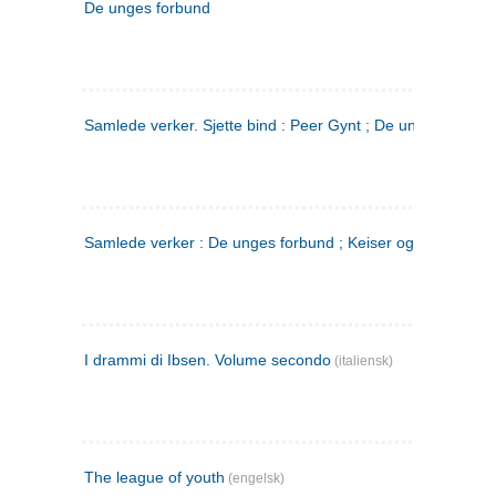
De unges forbund
Samlede verker. Sjette bind : Peer Gynt ; De unges Forbu
Samlede verker : De unges forbund ; Keiser og Galilæer. 3
I drammi di Ibsen. Volume secondo
(italiensk)
The league of youth
(engelsk)