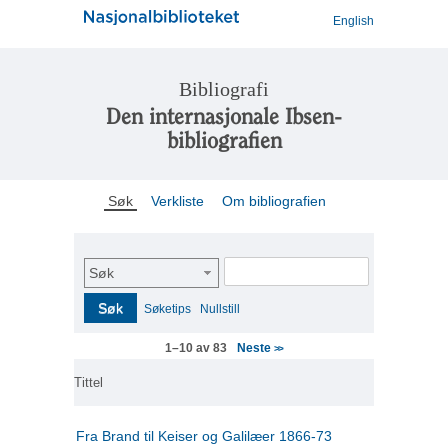
English
Bibliografi
Den internasjonale Ibsen-
bibliografien
Søk
Verkliste
Om bibliografien
Søk
Søk
Søketips
Nullstill
Neste
1–10 av 83
>>
Tittel
Fra Brand til Keiser og Galilæer 1866-73