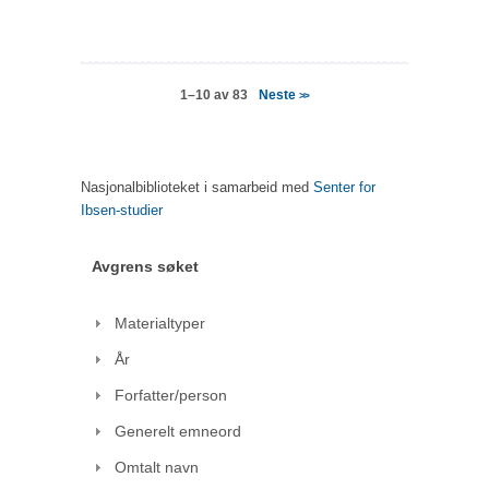
Neste
1–10 av 83
>>
Nasjonalbiblioteket i samarbeid med
Senter for
Ibsen-studier
Avgrens søket
Materialtyper
År
Forfatter/person
Generelt emneord
Omtalt navn