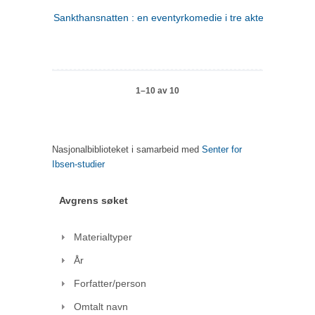
Sankthansnatten : en eventyrkomedie i tre akter
1–10 av 10
Nasjonalbiblioteket i samarbeid med
Senter for
Ibsen-studier
Avgrens søket
Materialtyper
År
Forfatter/person
Omtalt navn