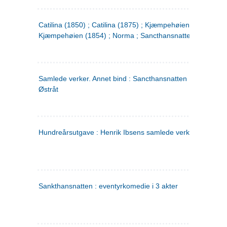
Catilina (1850) ; Catilina (1875) ; Kjæmpehøien (1850) ;
Kjæmpehøien (1854) ; Norma ; Sancthansnatten
Samlede verker. Annet bind : Sancthansnatten ; Fru Inger ti
Østråt
Hundreårsutgave : Henrik Ibsens samlede verker. 2
Sankthansnatten : eventyrkomedie i 3 akter