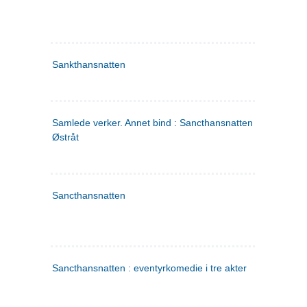
Sankthansnatten
Samlede verker. Annet bind : Sancthansnatten ; Fru Inger ti
Østråt
Sancthansnatten
Sancthansnatten : eventyrkomedie i tre akter