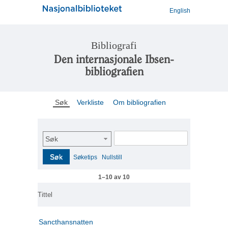
English
Bibliografi
Den internasjonale Ibsen-
bibliografien
Søk
Verkliste
Om bibliografien
Søk
Søk
Søketips
Nullstill
1–10 av 10
Tittel
Sancthansnatten