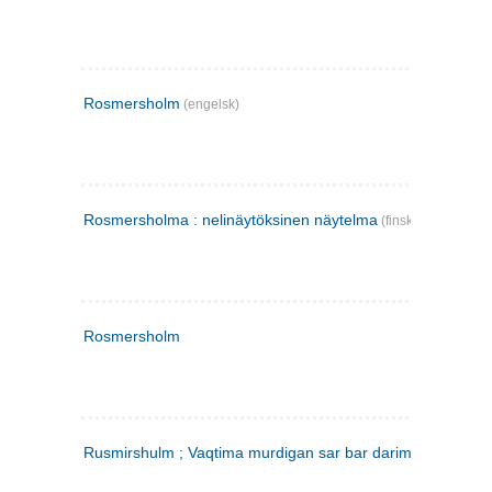
Rosmersholm
(engelsk)
Rosmersholma : nelinäytöksinen näytelma
(finsk)
Rosmersholm
Rusmirshulm ; Vaqtima murdigan sar bar darim
(farsi)