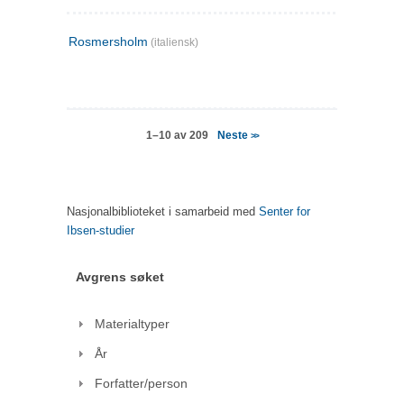
Rosmersholm
(italiensk)
Neste
1–10 av 209
>>
Nasjonalbiblioteket i samarbeid med
Senter for
Ibsen-studier
Avgrens søket
Materialtyper
År
Forfatter/person