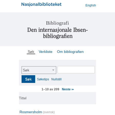
English
Bibliografi
Den internasjonale Ibsen-
bibliografien
Søk
Verkliste
Om bibliografien
Søk
Søk
Søketips
Nullstill
Neste
1–10 av 209
>>
Tittel
Rosmersholm
(svensk)