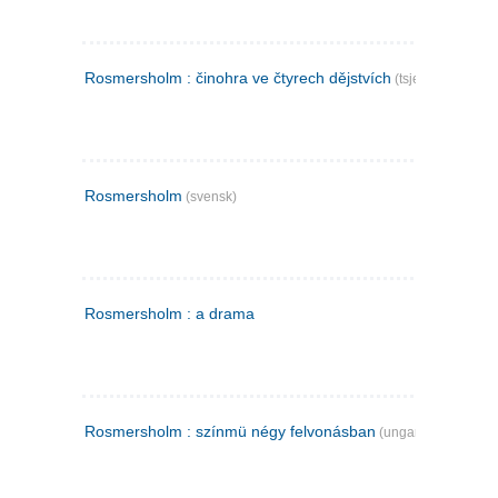
Rosmersholm : činohra ve čtyrech dějstvích
(tsjekkisk)
Rosmersholm
(svensk)
Rosmersholm : a drama
Rosmersholm : színmü négy felvonásban
(ungarsk)