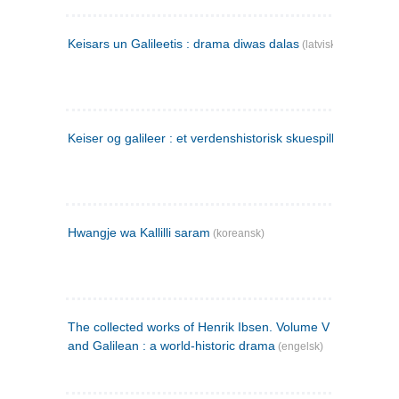
Keisars un Galileetis : drama diwas dalas
(latvisk)
Keiser og galileer : et verdenshistorisk skuespill (1873)
Hwangje wa Kallilli saram
(koreansk)
The collected works of Henrik Ibsen. Volume V : Emperor
and Galilean : a world-historic drama
(engelsk)