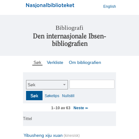
English
Bibliografi
Den internasjonale Ibsen-
bibliografien
Søk
Verkliste
Om bibliografien
Søk
Søk
Søketips
Nullstill
Neste
1–10 av 63
>>
Tittel
Yibusheng xiju xuan
(kinesisk)