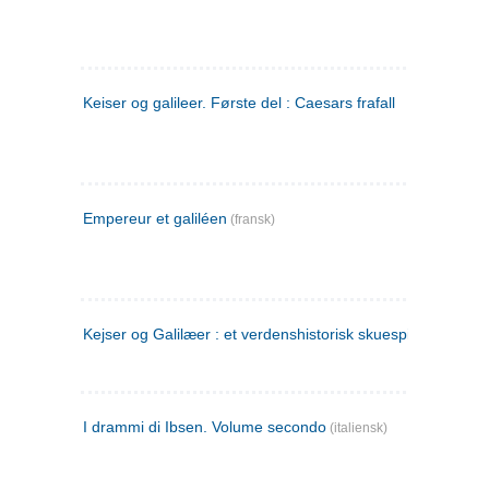
Keiser og galileer. Første del : Caesars frafall
Empereur et galiléen
(fransk)
Kejser og Galilæer : et verdenshistorisk skuespil
I drammi di Ibsen. Volume secondo
(italiensk)