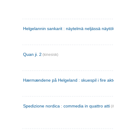
Helgelannin sankarit : näytelmä neljässä näytöksessä
(finsk
Quan ji. 2
(kinesisk)
Hærmændene på Helgeland : skuespil i fire akter
Spedizione nordica : commedia in quattro atti
(italiensk)