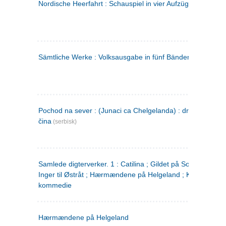
Nordische Heerfahrt : Schauspiel in vier Aufzügen
(tysk)
Sämtliche Werke : Volksausgabe in fünf Bänden
(tysk)
Pochod na sever : (Junaci ca Chelgelanda) : drama u četiri
čina
(serbisk)
Samlede digterverker. 1 : Catilina ; Gildet på Solhaug ; Fru
Inger til Østråt ; Hærmændene på Helgeland ; Kjærlighede
kommedie
Hærmændene på Helgeland