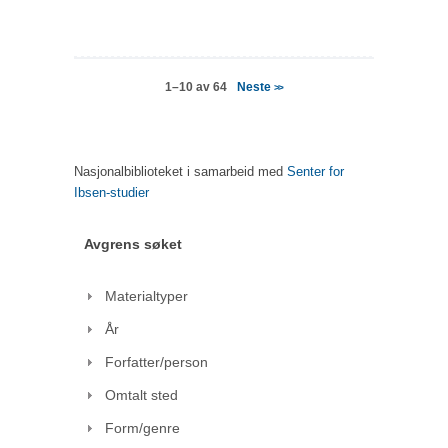
Neste
1–10 av 64
>>
Nasjonalbiblioteket i samarbeid med
Senter for
Ibsen-studier
Avgrens søket
Materialtyper
År
Forfatter/person
Omtalt sted
Form/genre