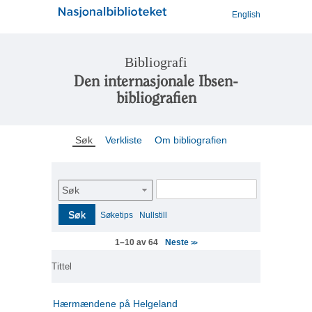
English
Bibliografi
Den internasjonale Ibsen-
bibliografien
Søk
Verkliste
Om bibliografien
Søk
Søk
Søketips
Nullstill
Neste
1–10 av 64
>>
Tittel
Hærmændene på Helgeland