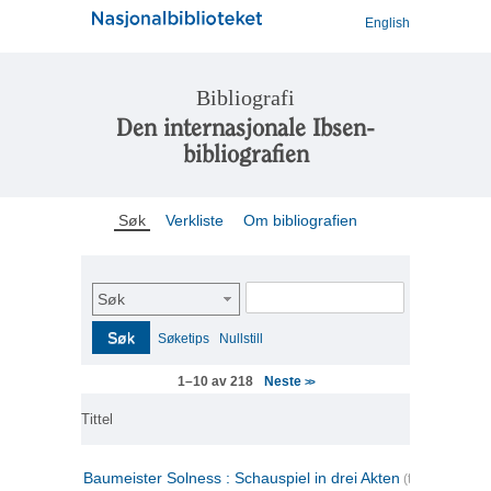
English
Bibliografi
Den internasjonale Ibsen-
bibliografien
Søk
Verkliste
Om bibliografien
Søk
Søk
Søketips
Nullstill
Neste
1–10 av 218
>>
Tittel
Baumeister Solness : Schauspiel in drei Akten
(tysk)