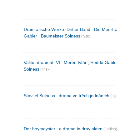
Dram atische Werke. Dritter Band : Die Meerfrau ; Hedda
Gabler ; Baumeister Solness
(tysk)
Valitut draamat. VI : Meren tytär ; Hedda Gabler ; Rakentaj
Solness
(finsk)
Stavitel Solness : drama ve trěch jednáních
(tsjekkisk)
Der boymayster : a drama in dray akten
(jiddish)