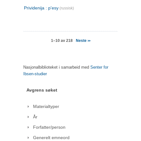
Prividenija : p'esy
(russisk)
Neste
1–10 av 218
>>
Nasjonalbiblioteket i samarbeid med
Senter for
Ibsen-studier
Avgrens søket
Materialtyper
År
Forfatter/person
Generelt emneord