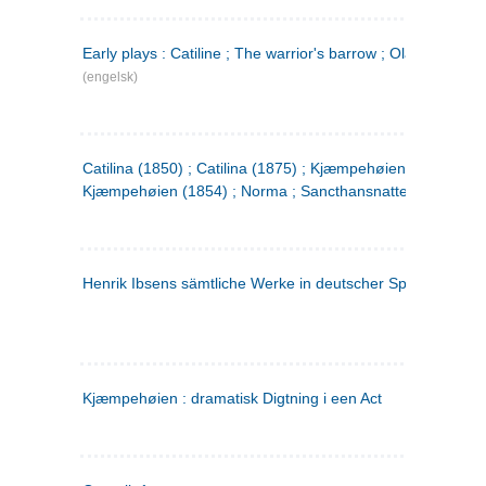
Early plays : Catiline ; The warrior's barrow ; Olaf Liljekran
(engelsk)
Catilina (1850) ; Catilina (1875) ; Kjæmpehøien (1850) ;
Kjæmpehøien (1854) ; Norma ; Sancthansnatten
Henrik Ibsens sämtliche Werke in deutscher Sprache. 2
(ty
Kjæmpehøien : dramatisk Digtning i een Act