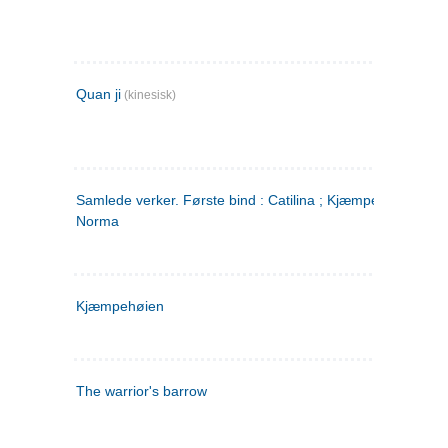
Quan ji
(kinesisk)
Samlede verker. Første bind : Catilina ; Kjæmpehøien ;
Norma
Kjæmpehøien
The warrior's barrow