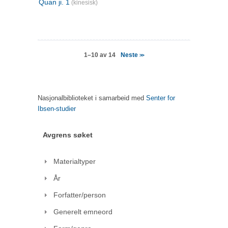
Quan ji. 1
(kinesisk)
Neste
1–10 av 14
>>
Nasjonalbiblioteket i samarbeid med
Senter for
Ibsen-studier
Avgrens søket
Materialtyper
År
Forfatter/person
Generelt emneord