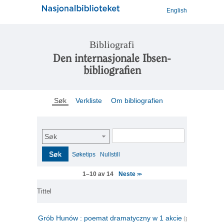
English
Bibliografi
Den internasjonale Ibsen-
bibliografien
Søk
Verkliste
Om bibliografien
Søk
Søk
Søketips
Nullstill
Neste
1–10 av 14
>>
Tittel
Grób Hunów : poemat dramatyczny w 1 akcie
(polsk)