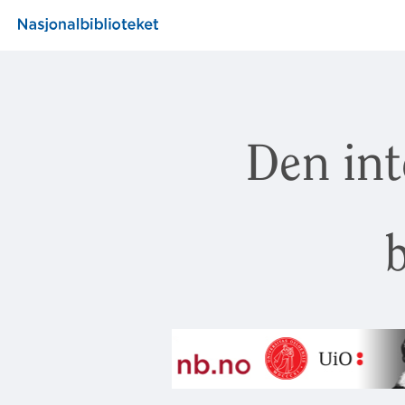
Den int
b