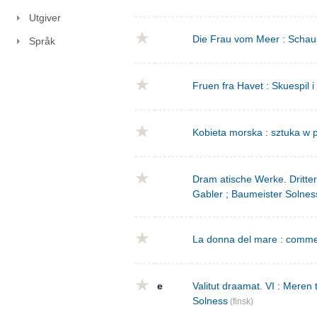
Utgiver
Die Frau vom Meer : Schausp
Språk
Fruen fra Havet : Skuespil i
Kobieta morska : sztuka w p
Dram atische Werke. Dritte
Gabler ; Baumeister Solnes
La donna del mare : commed
e
Valitut draamat. VI : Meren
Solness
(finsk)