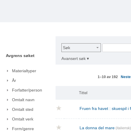
Søk
Avgrens søket
Avansert søk ▾
Materialtyper
Nest
1–10 av 192
År
Forfatter/person
Tittel
Omtalt navn
Fruen fra havet : skuespil i
Omtalt sted
Omtalt verk
La donna del mare
(italiensk)
Form/genre