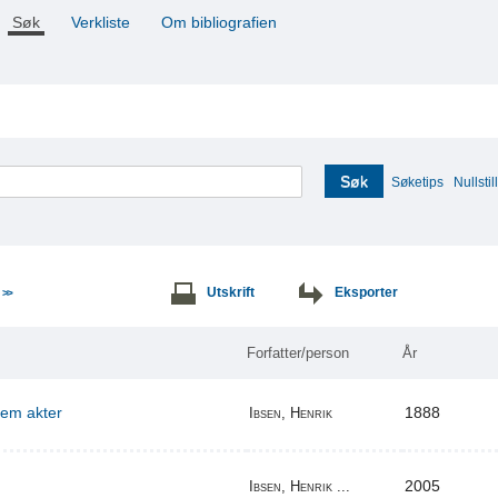
Søk
Verkliste
Om bibliografien
Søk
Søketips
Nullstill
e
Utskrift
Eksporter
>>
Forfatter/person
År
 fem akter
1888
Ibsen, Henrik
2005
Ibsen, Henrik ...