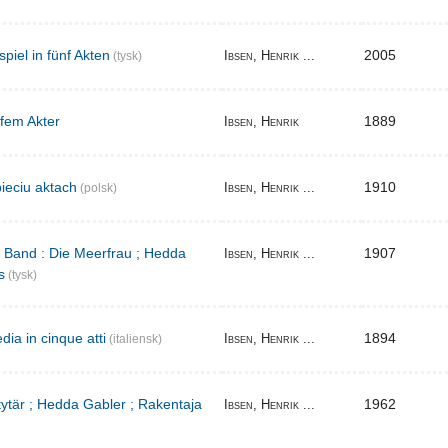
iel in fünf Akten
2005
Ibsen, Henrik ...
(tysk)
 fem Akter
1889
Ibsen, Henrik
ieciu aktach
1910
Ibsen, Henrik ...
(polsk)
r Band : Die Meerfrau ; Hedda
1907
Ibsen, Henrik ...
s
(tysk)
ia in cinque atti
1894
Ibsen, Henrik ...
(italiensk)
 tytär ; Hedda Gabler ; Rakentaja
1962
Ibsen, Henrik ...