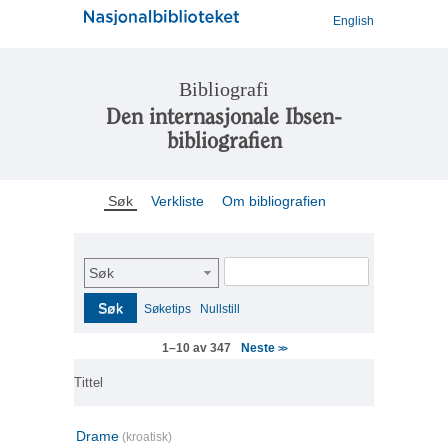
English
Bibliografi
Den internasjonale Ibsen-
bibliografien
Søk
Verkliste
Om bibliografien
Søk
Søk
Søketips
Nullstill
Neste
1–10 av 347
>>
Tittel
Drame
(kroatisk)