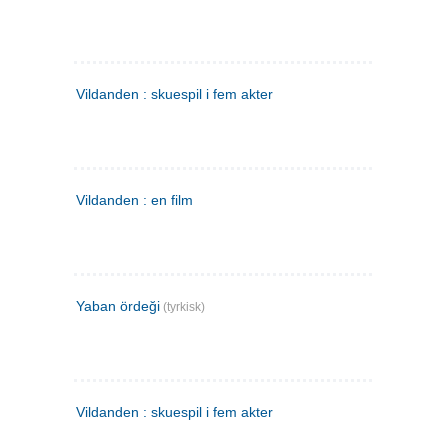
Vildanden : skuespil i fem akter
Vildanden : en film
Yaban ördeği
(tyrkisk)
Vildanden : skuespil i fem akter