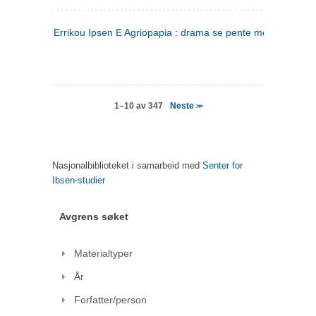
Errikou Ipsen E Agriopapia : drama se pente mere
(gresk)
Neste
1–10 av 347
>>
Nasjonalbiblioteket i samarbeid med
Senter for
Ibsen-studier
Avgrens søket
Materialtyper
År
Forfatter/person