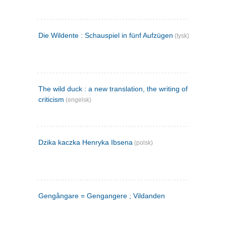
Die Wildente : Schauspiel in fünf Aufzügen
(tysk)
The wild duck : a new translation, the writing of the play,
criticism
(engelsk)
Dzika kaczka Henryka Ibsena
(polsk)
Gengångare = Gengangere ; Vildanden