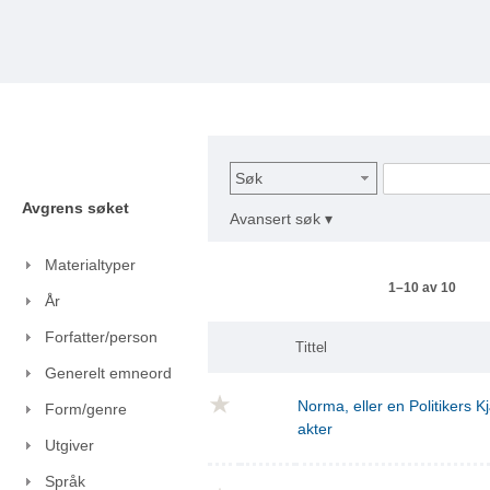
Søk
Avgrens søket
Avansert søk ▾
Materialtyper
1–10 av 10
År
Forfatter/person
Tittel
Generelt emneord
Norma, eller en Politikers Kj
Form/genre
akter
Utgiver
Språk