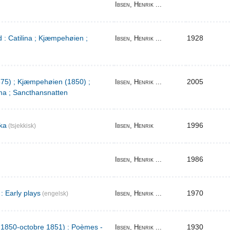
Ibsen, Henrik ...
 : Catilina ; Kjæmpehøien ;
1928
Ibsen, Henrik ...
1875) ; Kjæmpehøien (1850) ;
2005
Ibsen, Henrik ...
a ; Sancthansnatten
ka
1996
Ibsen, Henrik
(tsjekkisk)
1986
Ibsen, Henrik ...
: Early plays
1970
Ibsen, Henrik ...
(engelsk)
l 1850-octobre 1851) : Poèmes -
1930
Ibsen, Henrik ...