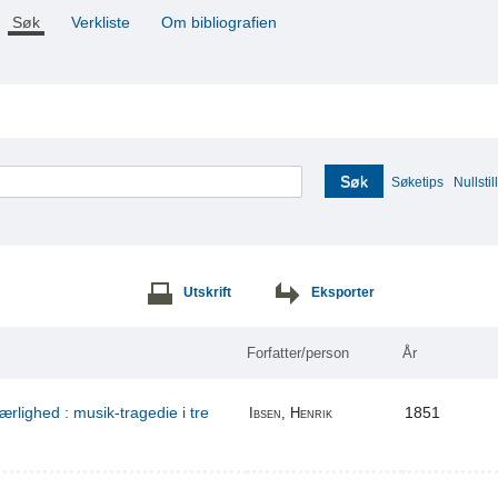
Søk
Verkliste
Om bibliografien
Søk
Søketips
Nullstill
Utskrift
Eksporter
Forfatter/person
År
ærlighed : musik-tragedie i tre
1851
Ibsen, Henrik