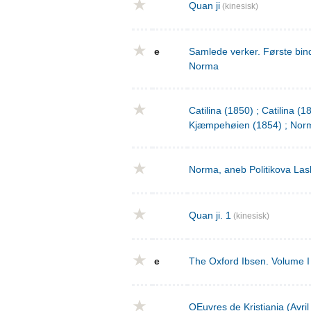
Quan ji
(kinesisk)
e
Samlede verker. Første bind
Norma
Catilina (1850) ; Catilina (
Kjæmpehøien (1854) ; Norm
Norma, aneb Politikova Las
Quan ji. 1
(kinesisk)
e
The Oxford Ibsen. Volume I 
OEuvres de Kristiania (Avri