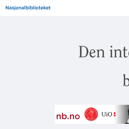
Den int
b