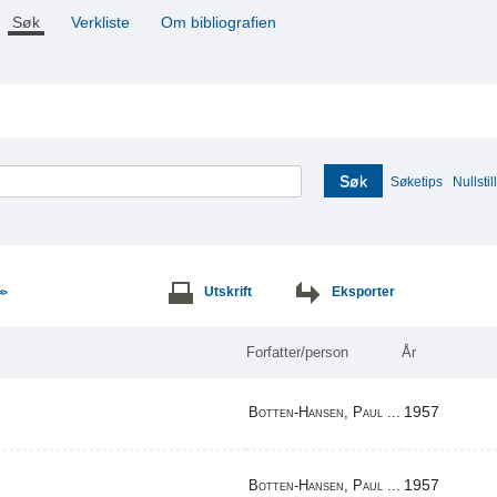
Søk
Verkliste
Om bibliografien
Søk
Søketips
Nullstill
Utskrift
Eksporter
>>
Forfatter/person
År
1957
Botten-Hansen, Paul ...
1957
Botten-Hansen, Paul ...