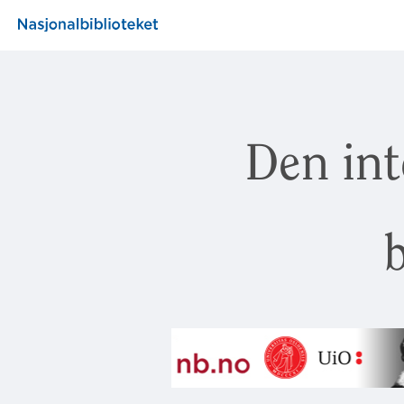
Den int
b