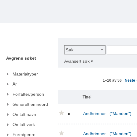
Søk
Avgrens søket
Avansert søk ▾
Materialtyper
Neste
1–10 av 56
År
Forfatter/person
Tittel
Generelt emneord
e
Andhrimner : ("Manden")
Omtalt navn
Omtalt verk
Andhrimner : ("Manden")
Form/genre