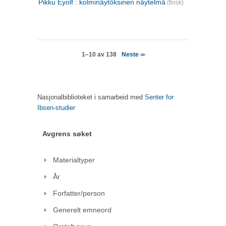
Pikku Eyolf : kolminäytöksinen näytelmä
(finsk)
Neste
1–10 av 138
>>
Nasjonalbiblioteket i samarbeid med
Senter for
Ibsen-studier
Avgrens søket
Materialtyper
År
Forfatter/person
Generelt emneord