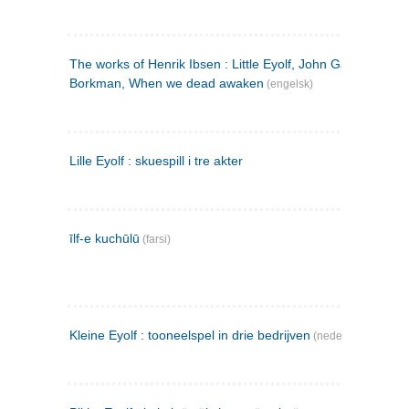
The works of Henrik Ibsen : Little Eyolf, John Gabriel
Borkman, When we dead awaken
(engelsk)
Lille Eyolf : skuespill i tre akter
īlf-e kuchūlū
(farsi)
Kleine Eyolf : tooneelspel in drie bedrijven
(nederlandsk)