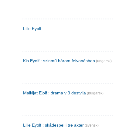
Lille Eyolf
Kis Eyolf : szinmű három felvonásban
(ungarsk)
Malkijat Ejolf : drama v 3 destvija
(bulgarsk)
Lille Eyolf : skådespel i tre akter
(svensk)