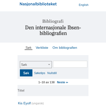
English
Bibliografi
Den internasjonale Ibsen-
bibliografien
Søk
Verkliste
Om bibliografien
Søk
Søk
Søketips
Nullstill
Neste
1–10 av 138
>>
Tittel
Kis Eyolf
(ungarsk)