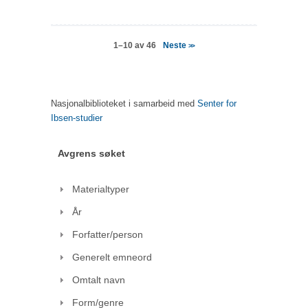
Neste
1–10 av 46
>>
Nasjonalbiblioteket i samarbeid med
Senter for
Ibsen-studier
Avgrens søket
Materialtyper
År
Forfatter/person
Generelt emneord
Omtalt navn
Form/genre