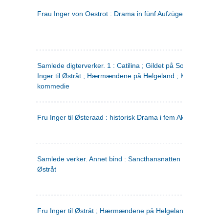
Frau Inger von Oestrot : Drama in fünf Aufzügen
(tysk)
Samlede digterverker. 1 : Catilina ; Gildet på Solhaug ; Fru
Inger til Østråt ; Hærmændene på Helgeland ; Kjærlighede
kommedie
Fru Inger til Østeraad : historisk Drama i fem Akter
Samlede verker. Annet bind : Sancthansnatten ; Fru Inger ti
Østråt
Fru Inger til Østråt ; Hærmændene på Helgeland