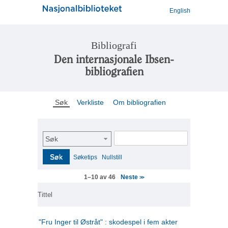
English
Bibliografi
Den internasjonale Ibsen-
bibliografien
Søk
Verkliste
Om bibliografien
Søk
Søk
Søketips
Nullstill
Neste
1–10 av 46
>>
Tittel
"Fru Inger til Østråt" : skodespel i fem akter