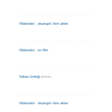
Vildanden : skuespil i fem akter
Vildanden : en film
Yaban ördeği
(tyrkisk)
Vildanden : skuespil i fem akter