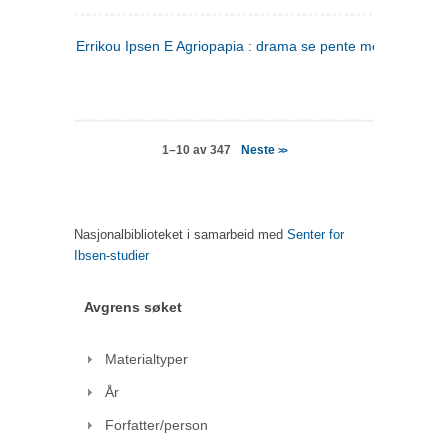
Errikou Ipsen E Agriopapia : drama se pente mere
(gresk)
Neste
1–10 av 347
>>
Nasjonalbiblioteket i samarbeid med
Senter for
Ibsen-studier
Avgrens søket
Materialtyper
År
Forfatter/person