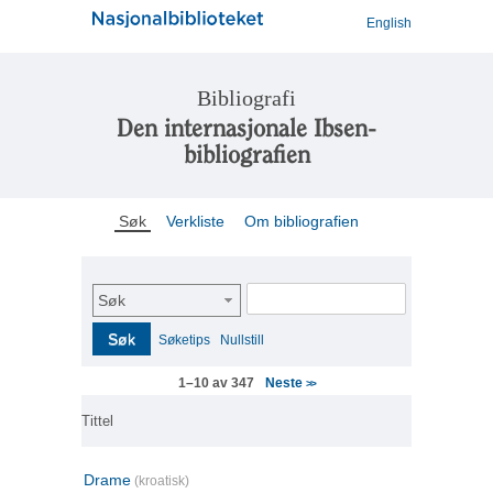
English
Bibliografi
Den internasjonale Ibsen-
bibliografien
Søk
Verkliste
Om bibliografien
Søk
Søk
Søketips
Nullstill
Neste
1–10 av 347
>>
Tittel
Drame
(kroatisk)