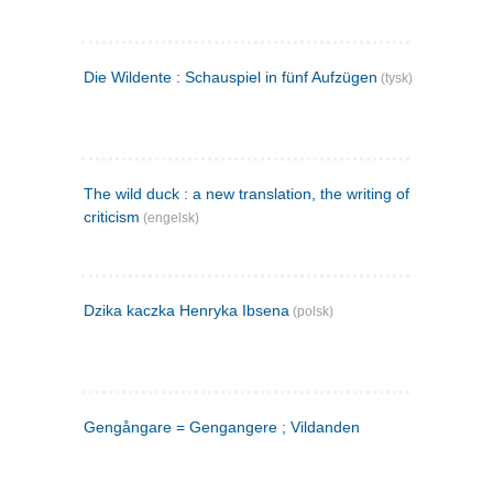
Die Wildente : Schauspiel in fünf Aufzügen
(tysk)
The wild duck : a new translation, the writing of the play,
criticism
(engelsk)
Dzika kaczka Henryka Ibsena
(polsk)
Gengångare = Gengangere ; Vildanden