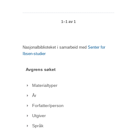
1–1 av 1
Nasjonalbiblioteket i samarbeid med
Senter for
Ibsen-studier
Avgrens søket
Materialtyper
År
Forfatter/person
Utgiver
Språk