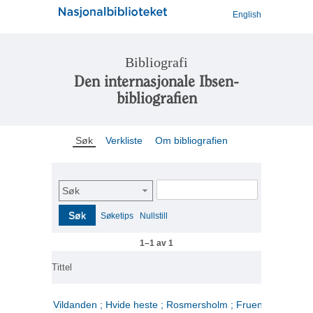
English
Bibliografi
Den internasjonale Ibsen-
bibliografien
Søk
Verkliste
Om bibliografien
Søk
Søk
Søketips
Nullstill
1–1 av 1
Tittel
Vildanden ; Hvide heste ; Rosmersholm ; Fruen fra havet