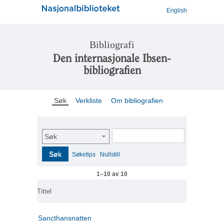
English
Bibliografi
Den internasjonale Ibsen-
bibliografien
Søk
Verkliste
Om bibliografien
Søk
Søk
Søketips
Nullstill
1–10 av 10
Tittel
Sancthansnatten