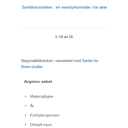
Sankthansnatten : en eventyrkomedie i tre akter
1–10 av 10
Nasjonalbiblioteket i samarbeid med
Senter for
Ibsen-studier
Avgrens søket
Materialtyper
År
Forfatter/person
Omtalt navn