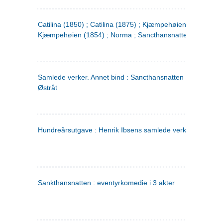
Catilina (1850) ; Catilina (1875) ; Kjæmpehøien (1850) ;
Kjæmpehøien (1854) ; Norma ; Sancthansnatten
Samlede verker. Annet bind : Sancthansnatten ; Fru Inger ti
Østråt
Hundreårsutgave : Henrik Ibsens samlede verker. 2
Sankthansnatten : eventyrkomedie i 3 akter