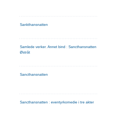
Sankthansnatten
Samlede verker. Annet bind : Sancthansnatten ; Fru Inger ti
Østråt
Sancthansnatten
Sancthansnatten : eventyrkomedie i tre akter