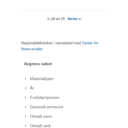
Neste
1–10 av 15
>>
Nasjonalbiblioteket i samarbeid med
Senter for
Ibsen-studier
Avgrens søket
Materialtyper
År
Forfatter/person
Generelt emneord
Omtalt navn
Omtalt verk