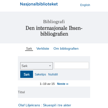
English
Bibliografi
Den internasjonale Ibsen-
bibliografien
Søk
Verkliste
Om bibliografien
Søk
Søk
Søketips
Nullstill
Neste
1–10 av 15
>>
Tittel
Olaf Liljekrans : Skuespil i tre akter