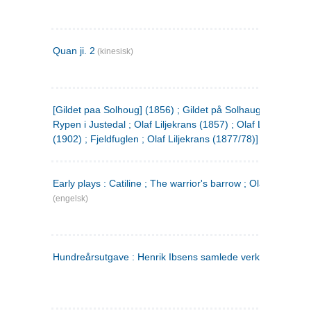
Quan ji. 2
(kinesisk)
[Gildet paa Solhoug] (1856) ; Gildet på Solhaug (1883) ;
Rypen i Justedal ; Olaf Liljekrans (1857) ; Olaf Liljekrans
(1902) ; Fjeldfuglen ; Olaf Liljekrans (1877/78)]
Early plays : Catiline ; The warrior's barrow ; Olaf Liljekran
(engelsk)
Hundreårsutgave : Henrik Ibsens samlede verker. 3