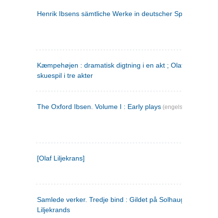
Henrik Ibsens sämtliche Werke in deutscher Sprache. 2
(ty
Kæmpehøjen : dramatisk digtning i en akt ; Olaf Liljekrans 
skuespil i tre akter
The Oxford Ibsen. Volume I : Early plays
(engelsk)
[Olaf Liljekrans]
Samlede verker. Tredje bind : Gildet på Solhaug ; Olaf
Liljekrands