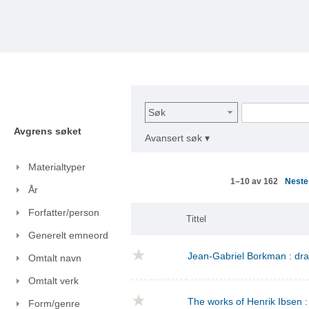
Søk
Avgrens søket
Avansert søk ▾
Materialtyper
Nest
1–10 av 162
År
Forfatter/person
Tittel
Generelt emneord
Jean-Gabriel Borkman : dr
Omtalt navn
Omtalt verk
The works of Henrik Ibsen : 
Form/genre