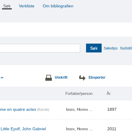
Søk
Verkliste
Om bibliografien
Søk
Søketips
Nullstill
e
Utskrift
Eksporter
>>
Forfatter/person
År
ame en quatre actes
1897
Ibsen, Henrik ...
(fransk)
Little Eyolf, John Gabriel
2011
Ibsen, Henrik ...