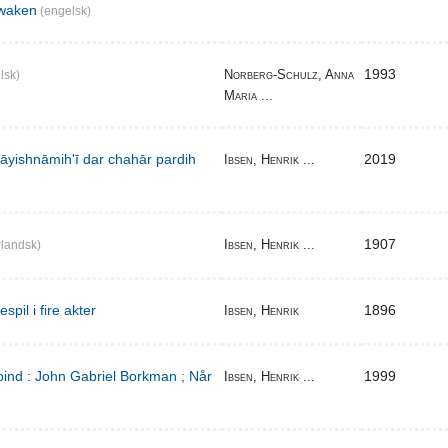
waken
(engelsk)
1993
Norberg-Schulz, Anna
lsk)
Maria ...
̄yishnāmihʹī dar chahār pardih
2019
Ibsen, Henrik ...
1907
Ibsen, Henrik ...
landsk)
pil i fire akter
1896
Ibsen, Henrik
bind : John Gabriel Borkman ; Når
1999
Ibsen, Henrik ...