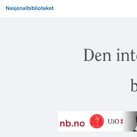
Den int
b