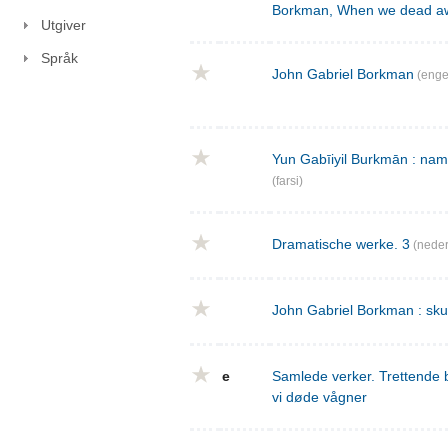
Borkman, When we dead a
Utgiver
Språk
John Gabriel Borkman
(enge
Yun Gabīiyil Burkmān : nama
(farsi)
Dramatische werke. 3
(neder
John Gabriel Borkman : skues
e
Samlede verker. Trettende 
vi døde vågner