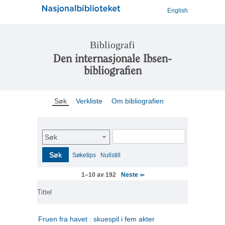
English
Bibliografi
Den internasjonale Ibsen-
bibliografien
Søk
Verkliste
Om bibliografien
Søk
Søk
Søketips
Nullstill
Neste
1–10 av 192
>>
Tittel
Fruen fra havet : skuespil i fem akter