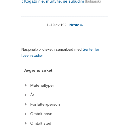
; Kogato nie, murtvite, se subudim
(bulgarsk)
Neste
1–10 av 192
>>
Nasjonalbiblioteket i samarbeid med
Senter for
Ibsen-studier
Avgrens søket
Materialtyper
År
Forfatter/person
Omtalt navn
Omtalt sted