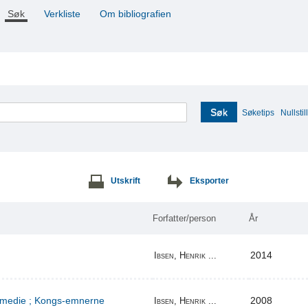
Søk
Verkliste
Om bibliografien
Søk
Søketips
Nullstill
Utskrift
Eksporter
Forfatter/person
År
2014
Ibsen, Henrik ...
komedie ; Kongs-emnerne
2008
Ibsen, Henrik ...