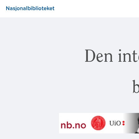
Den int
b