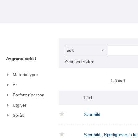
Søk
Avgrens søket
Avansert søk ▾
Materialtyper
1–3 av 3
År
Forfatter/person
Tittel
Utgiver
Svanhild
Språk
Svanhild ; Kjærlighedens 