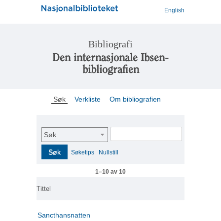
English
Bibliografi
Den internasjonale Ibsen-
bibliografien
Søk
Verkliste
Om bibliografien
Søk
Søk
Søketips
Nullstill
1–10 av 10
Tittel
Sancthansnatten