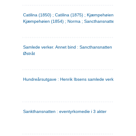
Catilina (1850) ; Catilina (1875) ; Kjæmpehøien (1850) ;
Kjæmpehøien (1854) ; Norma ; Sancthansnatten
Samlede verker. Annet bind : Sancthansnatten ; Fru Inger ti
Østråt
Hundreårsutgave : Henrik Ibsens samlede verker. 2
Sankthansnatten : eventyrkomedie i 3 akter