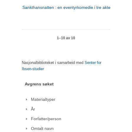
Sankthansnatten : en eventyrkomedie i tre akter
1–10 av 10
Nasjonalbiblioteket i samarbeid med
Senter for
Ibsen-studier
Avgrens søket
Materialtyper
År
Forfatter/person
Omtalt navn