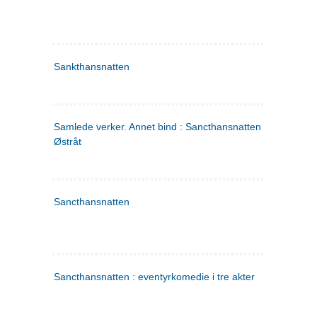
Sankthansnatten
Samlede verker. Annet bind : Sancthansnatten ; Fru Inger ti
Østråt
Sancthansnatten
Sancthansnatten : eventyrkomedie i tre akter