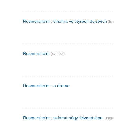
Rosmersholm : činohra ve čtyrech dějstvích
(tsjekkisk)
Rosmersholm
(svensk)
Rosmersholm : a drama
Rosmersholm : színmü négy felvonásban
(ungarsk)