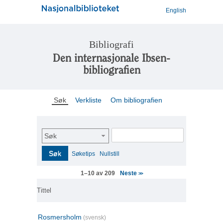
English
Bibliografi
Den internasjonale Ibsen-
bibliografien
Søk
Verkliste
Om bibliografien
Søk
Søk
Søketips
Nullstill
Neste
1–10 av 209
>>
Tittel
Rosmersholm
(svensk)