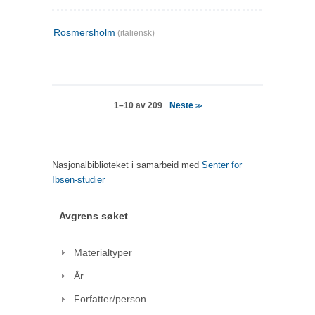
Rosmersholm
(italiensk)
Neste
1–10 av 209
>>
Nasjonalbiblioteket i samarbeid med
Senter for
Ibsen-studier
Avgrens søket
Materialtyper
År
Forfatter/person