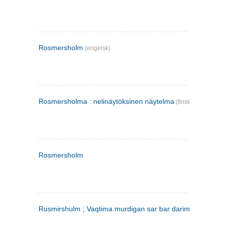
Rosmersholm
(engelsk)
Rosmersholma : nelinäytöksinen näytelma
(finsk)
Rosmersholm
Rusmirshulm ; Vaqtima murdigan sar bar darim
(farsi)