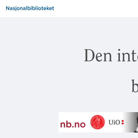
Den int
b