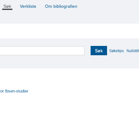
Søk
Verkliste
Om bibliografien
Søk
Søketips
Nullstill
for Ibsen-studier