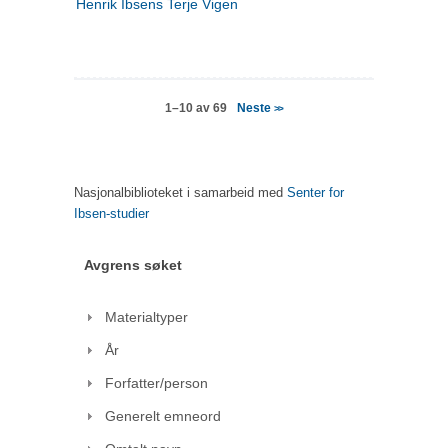
Henrik Ibsens Terje Vigen
Neste
1–10 av 69
>>
Nasjonalbiblioteket i samarbeid med
Senter for
Ibsen-studier
Avgrens søket
Materialtyper
År
Forfatter/person
Generelt emneord