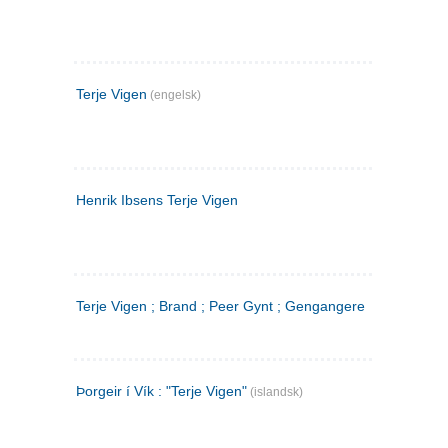
Terje Vigen
(engelsk)
Henrik Ibsens Terje Vigen
Terje Vigen ; Brand ; Peer Gynt ; Gengangere
Þorgeir í Vík : "Terje Vigen"
(islandsk)