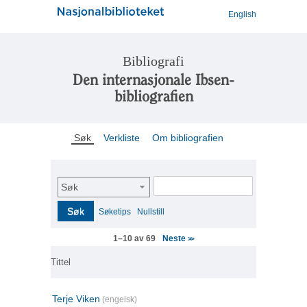
English
Bibliografi
Den internasjonale Ibsen-
bibliografien
Søk
Verkliste
Om bibliografien
Søk
Søk
Søketips
Nullstill
Neste
1–10 av 69
>>
Tittel
Terje Viken
(engelsk)