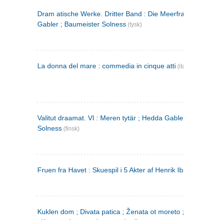
Dram atische Werke. Dritter Band : Die Meerfrau ; Hedda
Gabler ; Baumeister Solness
(tysk)
La donna del mare : commedia in cinque atti
(italiensk)
Valitut draamat. VI : Meren tytär ; Hedda Gabler ; Rakentaj
Solness
(finsk)
Fruen fra Havet : Skuespil i 5 Akter af Henrik Ibsen
Kuklen dom ; Divata patica ; Ženata ot moreto ; Malkijat Ejo