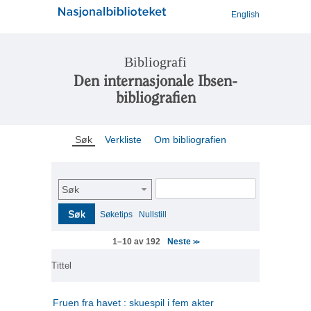
English
Bibliografi
Den internasjonale Ibsen-
bibliografien
Søk
Verkliste
Om bibliografien
Søk
Søk
Søketips
Nullstill
Neste
1–10 av 192
>>
Tittel
Fruen fra havet : skuespil i fem akter