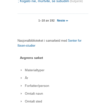
; Kogato nie, murtvite, se subudim
(bulgarsk)
Neste
1–10 av 192
>>
Nasjonalbiblioteket i samarbeid med
Senter for
Ibsen-studier
Avgrens søket
Materialtyper
År
Forfatter/person
Omtalt navn
Omtalt sted