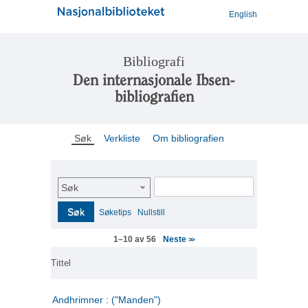
English
Bibliografi
Den internasjonale Ibsen-
bibliografien
Søk
Verkliste
Om bibliografien
Søk
Søk
Søketips
Nullstill
Neste
1–10 av 56
>>
Tittel
Andhrimner : ("Manden")