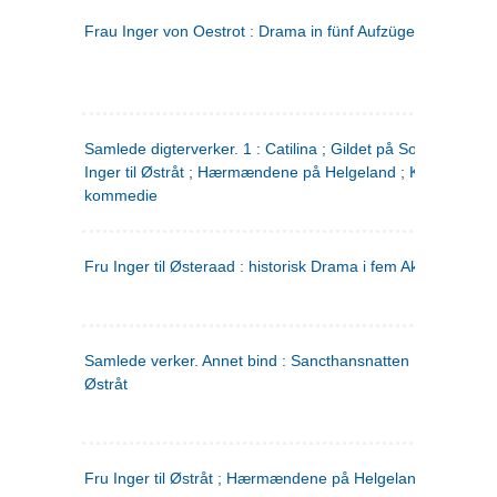
Frau Inger von Oestrot : Drama in fünf Aufzügen
(tysk)
Samlede digterverker. 1 : Catilina ; Gildet på Solhaug ; Fru
Inger til Østråt ; Hærmændene på Helgeland ; Kjærlighede
kommedie
Fru Inger til Østeraad : historisk Drama i fem Akter
Samlede verker. Annet bind : Sancthansnatten ; Fru Inger ti
Østråt
Fru Inger til Østråt ; Hærmændene på Helgeland