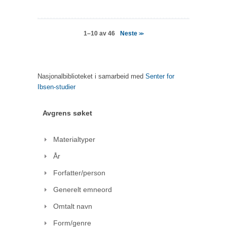
Neste
1–10 av 46
>>
Nasjonalbiblioteket i samarbeid med
Senter for
Ibsen-studier
Avgrens søket
Materialtyper
År
Forfatter/person
Generelt emneord
Omtalt navn
Form/genre