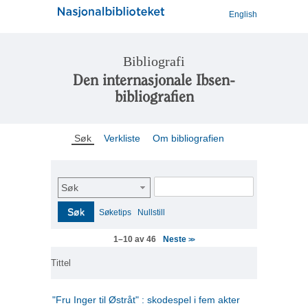
English
Bibliografi
Den internasjonale Ibsen-
bibliografien
Søk
Verkliste
Om bibliografien
Søk
Søk
Søketips
Nullstill
Neste
1–10 av 46
>>
Tittel
"Fru Inger til Østråt" : skodespel i fem akter