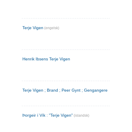
Terje Vigen
(engelsk)
Henrik Ibsens Terje Vigen
Terje Vigen ; Brand ; Peer Gynt ; Gengangere
Þorgeir í Vík : "Terje Vigen"
(islandsk)