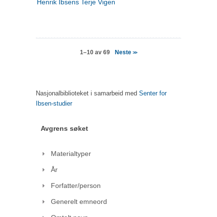
Henrik Ibsens Terje Vigen
Neste
1–10 av 69
>>
Nasjonalbiblioteket i samarbeid med
Senter for
Ibsen-studier
Avgrens søket
Materialtyper
År
Forfatter/person
Generelt emneord