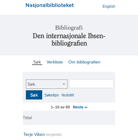
English
Bibliografi
Den internasjonale Ibsen-
bibliografien
Søk
Verkliste
Om bibliografien
Søk
Søk
Søketips
Nullstill
Neste
1–10 av 69
>>
Tittel
Terje Viken
(engelsk)