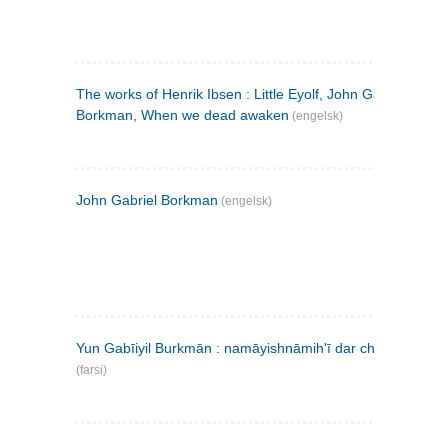
The works of Henrik Ibsen : Little Eyolf, John Gabriel
Borkman, When we dead awaken
(engelsk)
John Gabriel Borkman
(engelsk)
Yun Gabīiyil Burkmān : namāyishnāmihʹī dar chahār pardih
(farsi)