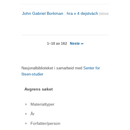
John Gabriel Borkman : hra v 4 dejstvách
(slovakisk)
Neste
1–10 av 162
>>
Nasjonalbiblioteket i samarbeid med
Senter for
Ibsen-studier
Avgrens søket
Materialtyper
År
Forfatter/person