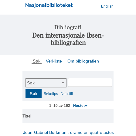
English
Bibliografi
Den internasjonale Ibsen-
bibliografien
Søk
Verkliste
Om bibliografien
Søk
Søk
Søketips
Nullstill
Neste
1–10 av 162
>>
Tittel
Jean-Gabriel Borkman : drame en quatre actes
(fransk)