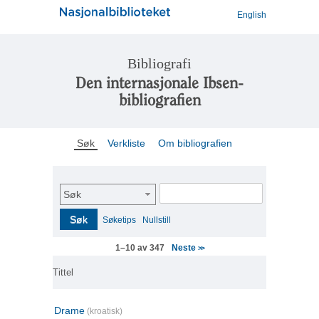
English
Bibliografi
Den internasjonale Ibsen-
bibliografien
Søk
Verkliste
Om bibliografien
Søk
Søk
Søketips
Nullstill
Neste
1–10 av 347
>>
Tittel
Drame
(kroatisk)