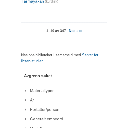
Tarmayakan
(kurdisk)
Neste
1–10 av 347
>>
Nasjonalbiblioteket i samarbeid med
Senter for
Ibsen-studier
Avgrens søket
Materialtyper
År
Forfatter/person
Generelt emneord