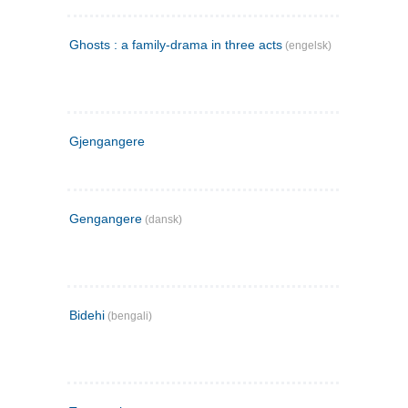
Ghosts : a family-drama in three acts
(engelsk)
Gjengangere
Gengangere
(dansk)
Bidehi
(bengali)