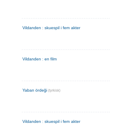
Vildanden : skuespil i fem akter
Vildanden : en film
Yaban ördeği
(tyrkisk)
Vildanden : skuespil i fem akter