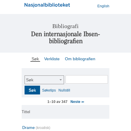
English
Bibliografi
Den internasjonale Ibsen-
bibliografien
Søk
Verkliste
Om bibliografien
Søk
Søk
Søketips
Nullstill
Neste
1–10 av 347
>>
Tittel
Drame
(kroatisk)