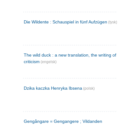
Die Wildente : Schauspiel in fünf Aufzügen
(tysk)
The wild duck : a new translation, the writing of the play,
criticism
(engelsk)
Dzika kaczka Henryka Ibsena
(polsk)
Gengångare = Gengangere ; Vildanden