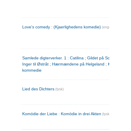
Love's comedy : (Kjaerlighedens komedie)
(engelsk)
Samlede digterverker. 1 : Catilina ; Gildet på Solhaug ; Fru
Inger til Østråt ; Hærmændene på Helgeland ; Kjærlighede
kommedie
Lied des Dichters
(tysk)
Komödie der Liebe : Komödie in drei Akten
(tysk)