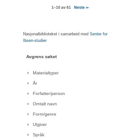
Neste
1–10 av 61
>>
Nasjonalbiblioteket i samarbeid med
Senter for
Ibsen-studier
Avgrens søket
Materialtyper
År
Forfatter/person
Omtalt navn
Form/genre
Utgiver
Språk