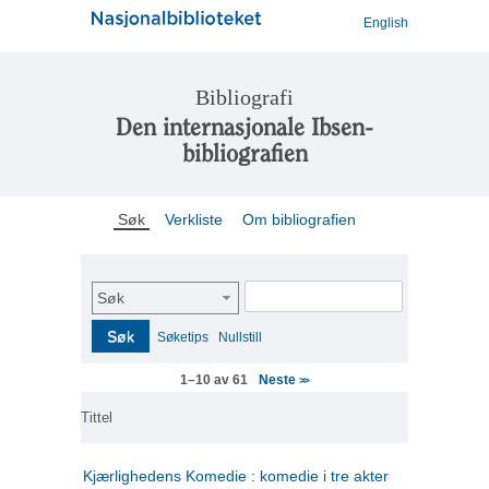
English
Bibliografi
Den internasjonale Ibsen-
bibliografien
Søk
Verkliste
Om bibliografien
Søk
Søk
Søketips
Nullstill
Neste
1–10 av 61
>>
Tittel
Kjærlighedens Komedie : komedie i tre akter