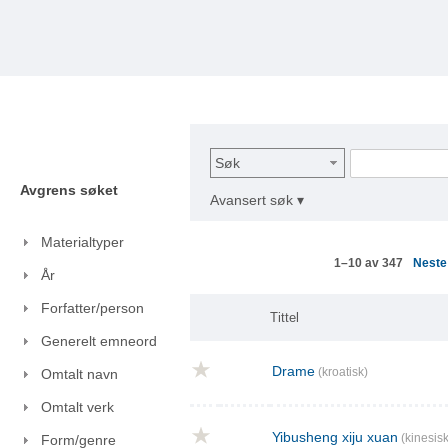
Søk
Avgrens søket
Avansert søk ▾
Materialtyper
Nest
1–10 av 347
År
Forfatter/person
Tittel
Generelt emneord
Drame
(kroatisk)
Omtalt navn
Omtalt verk
Yibusheng xiju xuan
(kinesisk
Form/genre