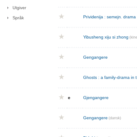
Utgiver
Prividenija : semejn. drama 
Språk
Yibusheng xiju si zhong
(kine
Gengangere
Ghosts : a family-drama in 
e
Gjengangere
Gengangere
(dansk)