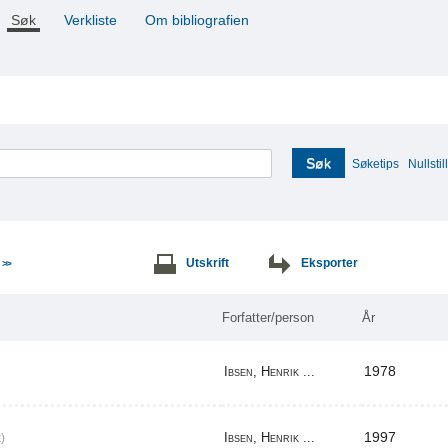
Søk
Verkliste
Om bibliografien
Søk
Søketips
Nullstill
e
Utskrift
Eksporter
>>
Forfatter/person
År
1978
Ibsen, Henrik ...
1997
Ibsen, Henrik ...
)