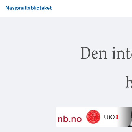
Den int
b