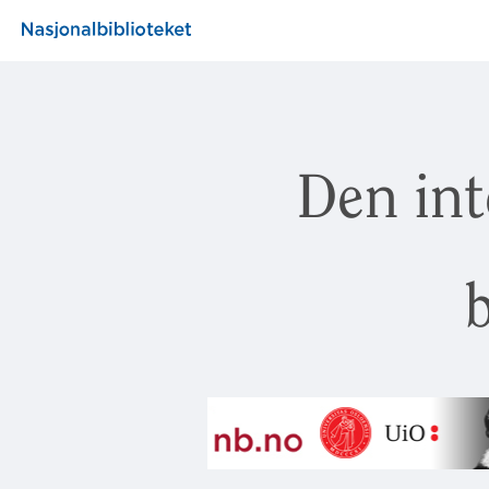
Den int
b