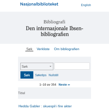
English
Bibliografi
Den internasjonale Ibsen-
bibliografien
Søk
Verkliste
Om bibliografien
Søk
Søk
Søketips
Nullstill
Neste
1–10 av 354
>>
Tittel
Hedda Gabler : skuespil i fire akter