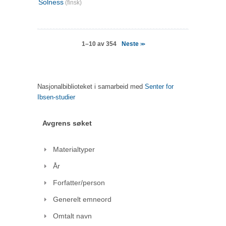
Solness
(finsk)
Neste
1–10 av 354
>>
Nasjonalbiblioteket i samarbeid med
Senter for
Ibsen-studier
Avgrens søket
Materialtyper
År
Forfatter/person
Generelt emneord
Omtalt navn