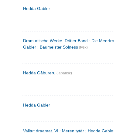
Hedda Gabler
Dram atische Werke. Dritter Band : Die Meerfrau ; Hedda
Gabler ; Baumeister Solness
(tysk)
Hedda Gâbureru
(japansk)
Hedda Gabler
Valitut draamat. VI : Meren tytär ; Hedda Gabler ; Rakentaj