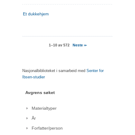
Et dukkehjem
Neste
1–10 av 572
>>
Nasjonalbiblioteket i samarbeid med
Senter for
Ibsen-studier
Avgrens søket
Materialtyper
År
Forfatter/person