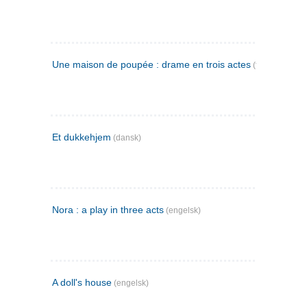
Une maison de poupée : drame en trois actes
(fransk)
Et dukkehjem
(dansk)
Nora : a play in three acts
(engelsk)
A doll's house
(engelsk)