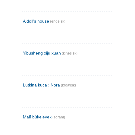
A doll's house
(engelsk)
Yibusheng xiju xuan
(kinesisk)
Lutkina kuća : Nora
(kroatisk)
Malî bûkeleyek
(sorani)