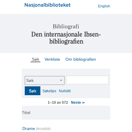
English
Bibliografi
Den internasjonale Ibsen-
bibliografien
Søk
Verkliste
Om bibliografien
Søk
Søk
Søketips
Nullstill
Neste
1–10 av 572
>>
Tittel
Drame
(kroatisk)