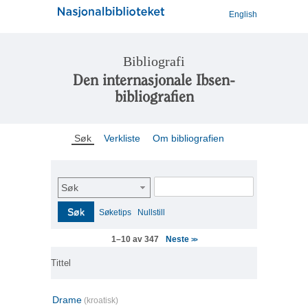
English
Bibliografi
Den internasjonale Ibsen-
bibliografien
Søk
Verkliste
Om bibliografien
Søk
Søk
Søketips
Nullstill
Neste
1–10 av 347
>>
Tittel
Drame
(kroatisk)