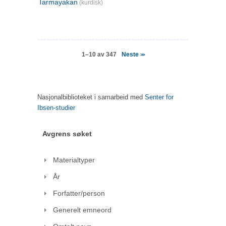
Tarmayakan
(kurdisk)
Neste
1–10 av 347
>>
Nasjonalbiblioteket i samarbeid med
Senter for
Ibsen-studier
Avgrens søket
Materialtyper
År
Forfatter/person
Generelt emneord