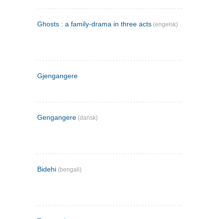
Ghosts : a family-drama in three acts
(engelsk)
Gjengangere
Gengangere
(dansk)
Bidehi
(bengali)