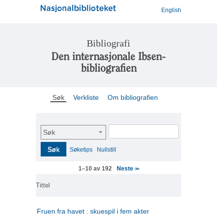
English
Bibliografi
Den internasjonale Ibsen-
bibliografien
Søk
Verkliste
Om bibliografien
Søk
Søk
Søketips
Nullstill
Neste
1–10 av 192
>>
Tittel
Fruen fra havet : skuespil i fem akter