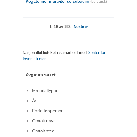
; Kogato nie, murtvite, se subudim
(bulgarsk)
Neste
1–10 av 192
>>
Nasjonalbiblioteket i samarbeid med
Senter for
Ibsen-studier
Avgrens søket
Materialtyper
År
Forfatter/person
Omtalt navn
Omtalt sted