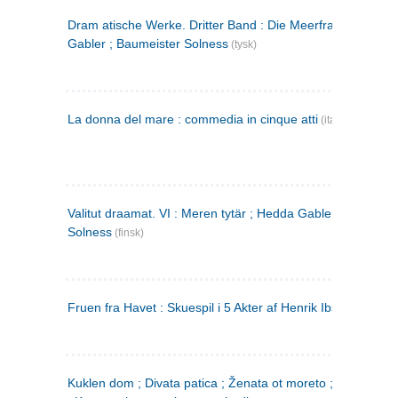
Dram atische Werke. Dritter Band : Die Meerfrau ; Hedda
Gabler ; Baumeister Solness
(tysk)
La donna del mare : commedia in cinque atti
(italiensk)
Valitut draamat. VI : Meren tytär ; Hedda Gabler ; Rakentaj
Solness
(finsk)
Fruen fra Havet : Skuespil i 5 Akter af Henrik Ibsen
Kuklen dom ; Divata patica ; Ženata ot moreto ; Malkijat Ejo