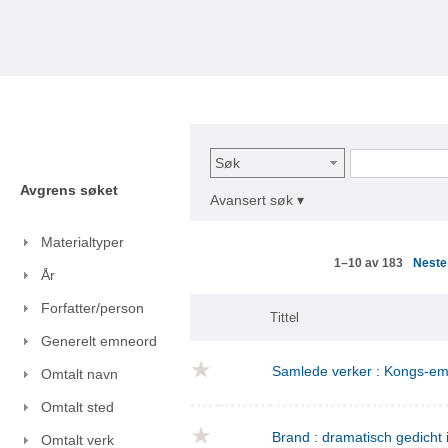
Søk
Avgrens søket
Avansert søk ▾
Materialtyper
Nest
1–10 av 183
År
Forfatter/person
Tittel
Generelt emneord
Samlede verker : Kongs-emn
Omtalt navn
Omtalt sted
Brand : dramatisch gedicht i
Omtalt verk