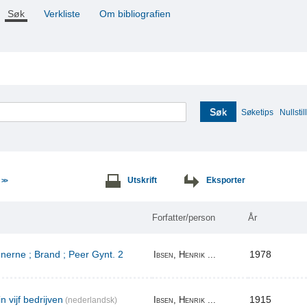
Søk
Verkliste
Om bibliografien
Søk
Søketips
Nullstill
e
Utskrift
Eksporter
>>
Forfatter/person
År
erne ; Brand ; Peer Gynt. 2
1978
Ibsen, Henrik ...
n vijf bedrijven
1915
Ibsen, Henrik ...
(nederlandsk)