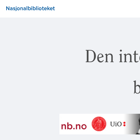
Den int
b