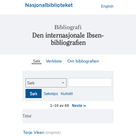
English
Bibliografi
Den internasjonale Ibsen-
bibliografien
Søk
Verkliste
Om bibliografien
Søk
Søk
Søketips
Nullstill
Neste
1–10 av 69
>>
Tittel
Terje Viken
(engelsk)