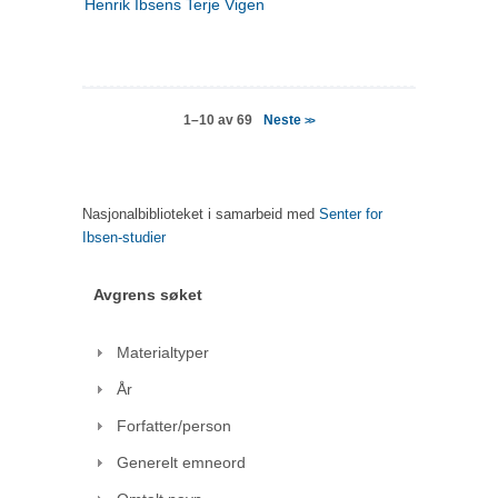
Henrik Ibsens Terje Vigen
Neste
1–10 av 69
>>
Nasjonalbiblioteket i samarbeid med
Senter for
Ibsen-studier
Avgrens søket
Materialtyper
År
Forfatter/person
Generelt emneord