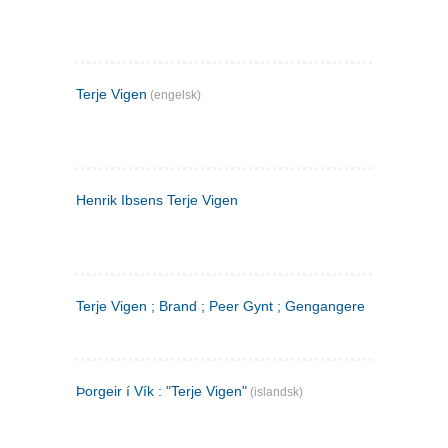
Terje Vigen
(engelsk)
Henrik Ibsens Terje Vigen
Terje Vigen ; Brand ; Peer Gynt ; Gengangere
Þorgeir í Vík : "Terje Vigen"
(islandsk)