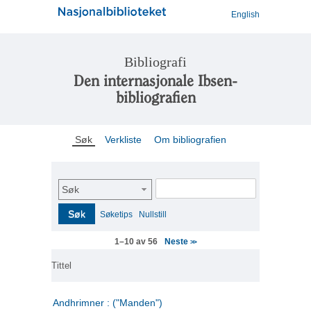
English
Bibliografi
Den internasjonale Ibsen-
bibliografien
Søk
Verkliste
Om bibliografien
Søk
Søk
Søketips
Nullstill
Neste
1–10 av 56
>>
Tittel
Andhrimner : ("Manden")