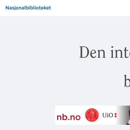
Den int
b