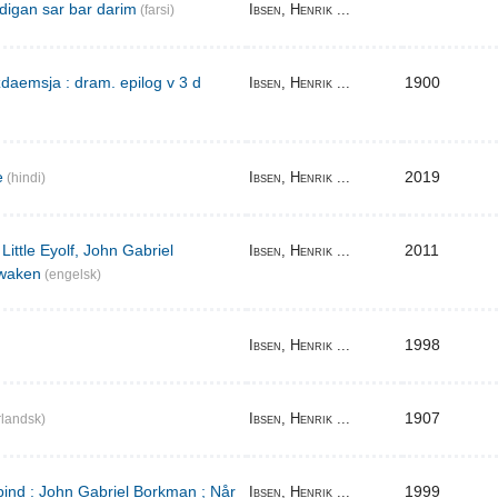
digan sar bar darim
Ibsen, Henrik ...
(farsi)
aemsja : dram. epilog v 3 d
1900
Ibsen, Henrik ...
e
2019
Ibsen, Henrik ...
(hindi)
Little Eyolf, John Gabriel
2011
Ibsen, Henrik ...
waken
(engelsk)
1998
Ibsen, Henrik ...
1907
Ibsen, Henrik ...
landsk)
bind : John Gabriel Borkman ; Når
1999
Ibsen, Henrik ...