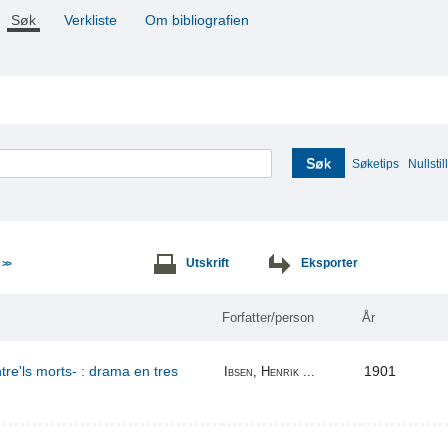
Søk
Verkliste
Om bibliografien
Søk
Søketips
Nullstill
e
Utskrift
Eksporter
>>
Forfatter/person
År
re'ls morts- : drama en tres
1901
Ibsen, Henrik ...