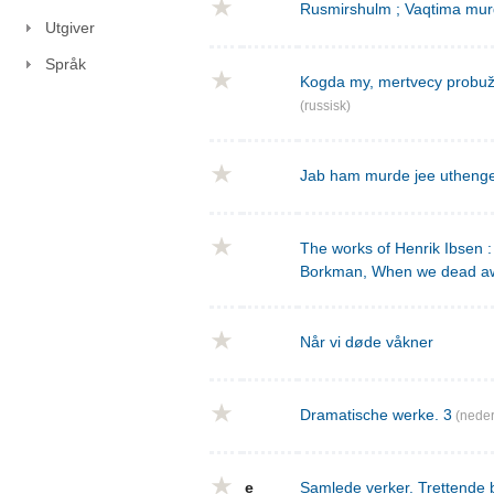
Rusmirshulm ; Vaqtima mur
Utgiver
Språk
Kogda my, mertvecy probužd
(russisk)
Jab ham murde jee utheng
The works of Henrik Ibsen : 
Borkman, When we dead a
Når vi døde våkner
Dramatische werke. 3
(neder
e
Samlede verker. Trettende 