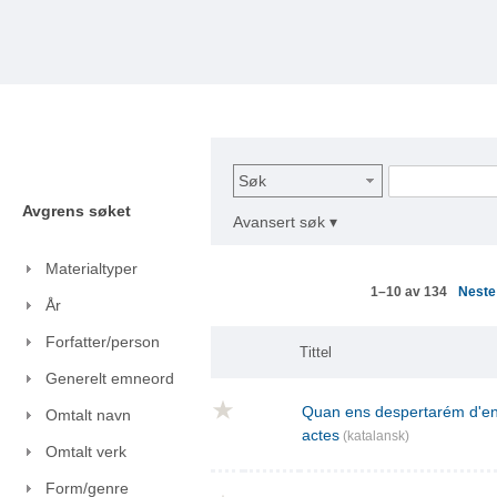
Søk
Avgrens søket
Avansert søk ▾
Materialtyper
Nest
1–10 av 134
År
Forfatter/person
Tittel
Generelt emneord
Quan ens despertarém d'ent
Omtalt navn
actes
(katalansk)
Omtalt verk
Form/genre