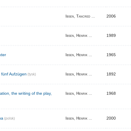
2006
Ibsen, Tancred ...
1989
Ibsen, Henrik ...
kter
1965
Ibsen, Henrik ...
n fünf Aufzügen
1892
Ibsen, Henrik ...
(tysk)
tion, the writing of the play,
1968
Ibsen, Henrik ...
na
2000
Ibsen, Henrik ...
(polsk)