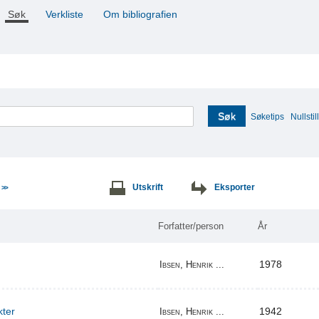
Søk
Verkliste
Om bibliografien
Søk
Søketips
Nullstill
e
Utskrift
Eksporter
>>
Forfatter/person
År
1978
Ibsen, Henrik ...
kter
1942
Ibsen, Henrik ...