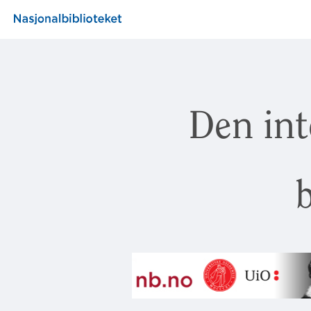
Den int
b