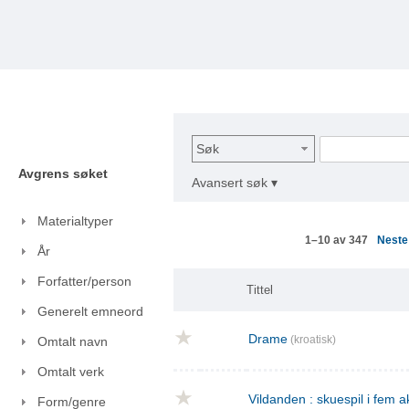
Søk
Avgrens søket
Avansert søk ▾
Materialtyper
Nest
1–10 av 347
År
Forfatter/person
Tittel
Generelt emneord
Drame
(kroatisk)
Omtalt navn
Omtalt verk
Vildanden : skuespil i fem a
Form/genre