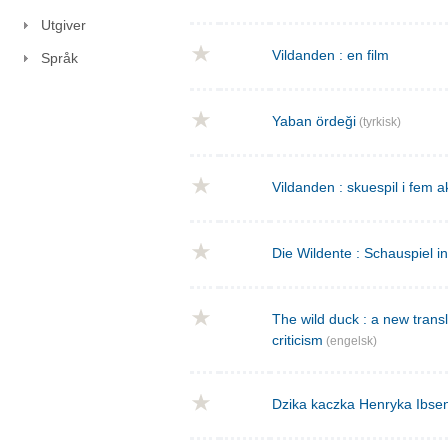
Utgiver
Vildanden : en film
Språk
Yaban ördeği
(tyrkisk)
Vildanden : skuespil i fem a
Die Wildente : Schauspiel i
The wild duck : a new transla
criticism
(engelsk)
Dzika kaczka Henryka Ibse