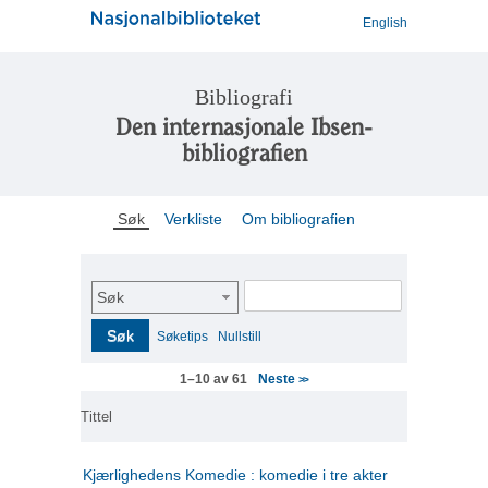
English
Bibliografi
Den internasjonale Ibsen-
bibliografien
Søk
Verkliste
Om bibliografien
Søk
Søk
Søketips
Nullstill
Neste
1–10 av 61
>>
Tittel
Kjærlighedens Komedie : komedie i tre akter