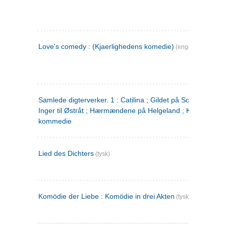
Love's comedy : (Kjaerlighedens komedie)
(engelsk)
Samlede digterverker. 1 : Catilina ; Gildet på Solhaug ; Fru
Inger til Østråt ; Hærmændene på Helgeland ; Kjærlighede
kommedie
Lied des Dichters
(tysk)
Komödie der Liebe : Komödie in drei Akten
(tysk)