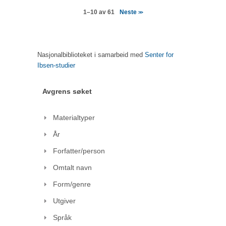
Neste
1–10 av 61
>>
Nasjonalbiblioteket i samarbeid med
Senter for
Ibsen-studier
Avgrens søket
Materialtyper
År
Forfatter/person
Omtalt navn
Form/genre
Utgiver
Språk